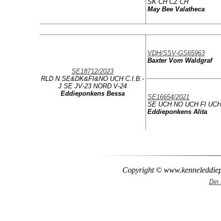
SK CH CZ CH
May Bee Valatheca
VDH/SSV-GS65963
Baxter Vom Waldgraf
SE18712/2023
RLD N SE&DK&FI&NO UCH C.I.B.-
J SE JV-23 NORD V-24
Eddieponkens Bessa
SE16654/2021
SE UCH NO UCH FI UCH
Eddieponkens Alita
Copyright © www.kenneleddiepo
Din