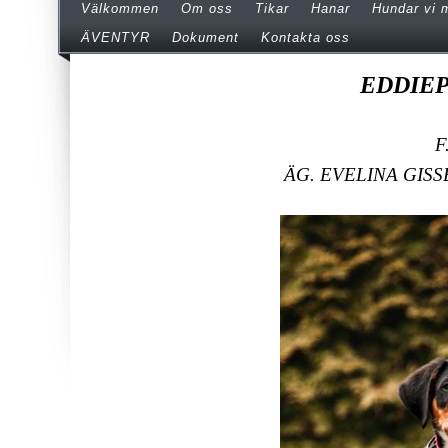
Välkommen
Om oss
Tikar
Hanar
Hundar vi 
ÄVENTYR
Dokument
Kontakta oss
EDDIE
F
ÄG. EVELINA GIS