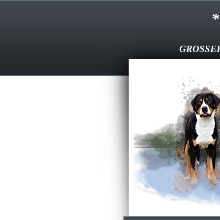
* KE
GROSSER S
--
Välkommen